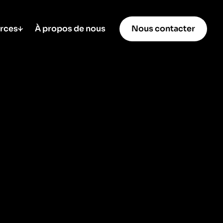
rces
À propos de nous
Nous contacter
SEO / GEO
connaissance
GEO – L’optimisation SEO
iness
pour l’IA
upport
8 min de lecture