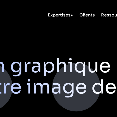
Expertises
Clients
Ressou
Baromètre
Nos décriiiptages
L’impact de la 
Nos podcasts –
client sur le bus
Scrolliiing
Développer
Télécharger le s
Nos podcasts –
Stratégie
votre
Flashback
digitale
connaissance
Nos évènements
n graphique
SEO I
client
GEO
Engager et
SEA
fidéliser
Data
Générer des
tre image de
Marketing
leads
Social
Maximiser
ads
votre
Social
conversion
Media
Content
Marketing