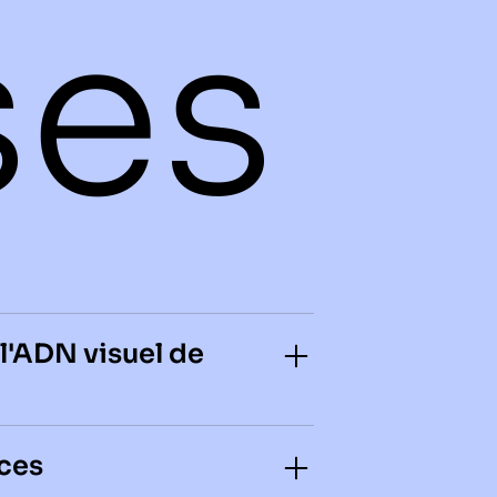
ses
r l'ADN visuel de
aces