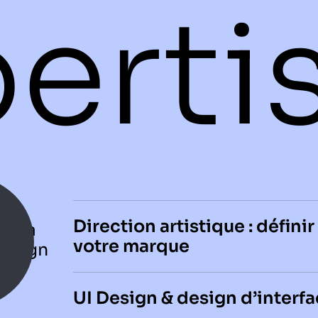
erti
Ouvrir/Fermer
Direction artistique : défini
à la
votre marque
design
gie
Ouvrir/Fermer
UI Design & design d’interf