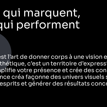
Création
s qui marquent,
graphique
UX
Design
qui performent
st l’art de donner corps à une vision e
hétique, c’est un territoire d’express
plifie votre présence et crée des co
ce créa façonne des univers visuels s
sprits et générer des résultats conc