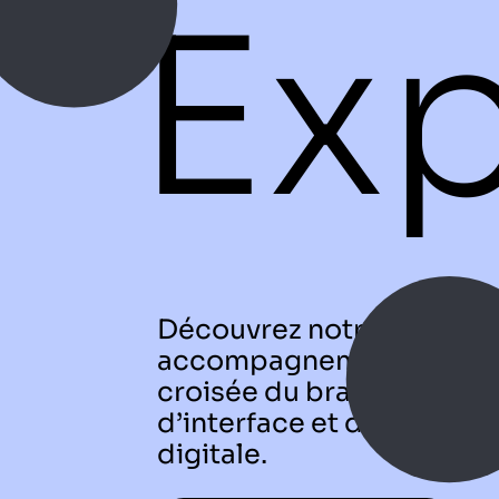
Exp
Découvrez notre
accompagnement créatif, 
croisée du branding, du 
d’interface et de la straté
digitale.