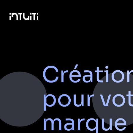
Passer
au
contenu
Créatio
pour vo
marque