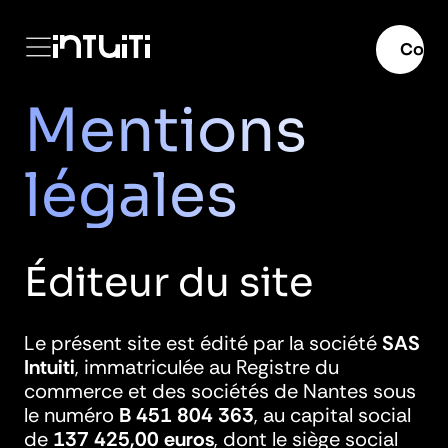
Menu
mer
Conta
Mentions
Passer
au
contenu
légales
Éditeur du site
Le présent site est édité par la société
SAS
Intuiti
, immatriculée au Registre du
commerce et des sociétés de Nantes sous
le numéro
B 451 804 363
, au capital social
de
137 425,00 euros
, dont le siège social