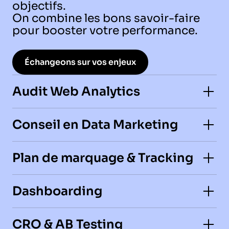
objectifs.
On combine les bons savoir-faire
pour booster votre performance.
Échangeons sur vos enjeux
Audit Web Analytics
Ouvrir/Fermer
Conseil en Data Marketing
Ouvrir/Fermer
Plan de marquage & Tracking
Ouvrir/Fermer
Dashboarding
Ouvrir/Fermer
CRO & AB Testing
Ouvrir/Fermer