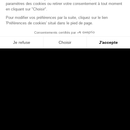
paramètres des cookies ou retirer votre consentement à tout moment
Voir tous les clients
en cliquant sur "Choisir".
Pour modifier vos préférences par la suite, cliquez sur le lien
'Préférences de cookies' situé dans le pied de page.
Consentements certifiés par
Je refuse
Choisir
J'accepte
Axeptio consent
Plateforme de Gestion du Consentement : Personnalisez vos O
Notre plateforme vous permet d'adapter et de gérer vos paramètr