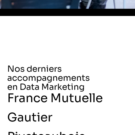
Nos derniers
accompagnements
en Data Marketing
France Mutuelle
+483%
de trafic web
+69%
de leads générés
Gautier
-50%
de coût par lead