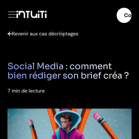
Menu
mer
Conta
Passer
Revenir aux cas décriiiptages
au
contenu
Social Media : comment
bien rédiger son brief créa ?
7 min de lecture