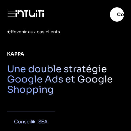
Menu
mer
Conta
Passer
Revenir aux cas clients
au
contenu
KAPPA
Une double stratégie
Google Ads et Google
Shopping
Conseil
SEA