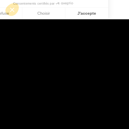
Consentements certifiés par
Je refuse
Choisir
J'accepte
Axeptio consent
Plateforme de Gestion du Consentement : Personnalisez vos O
Notre plateforme vous permet d'adapter et de gérer vos paramètr