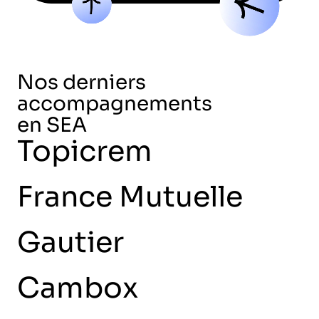
Nos derniers
accompagnements
en SEA
Topicrem
+250%
de mots-clés positionnés
+56%
de requêtes en 
France Mutuelle
+483%
de trafic web
+69%
de leads générés
Gautier
-50%
de coût par lead
Cambox