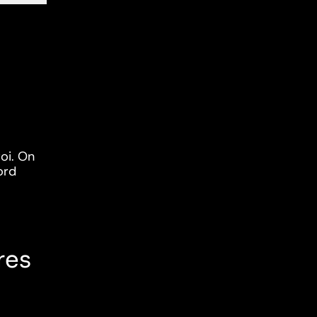
roi. On
ord
res
n