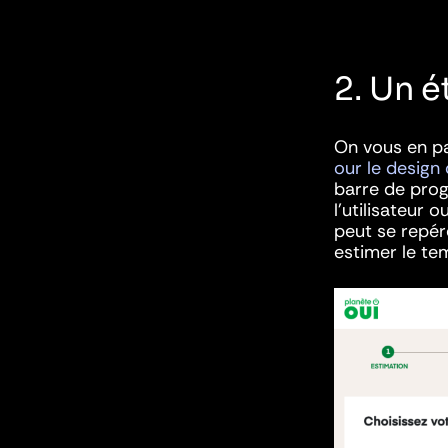
2. Un é
On vous en pa
our le design
barre de prog
l’utilisateur o
peut se repér
estimer le te