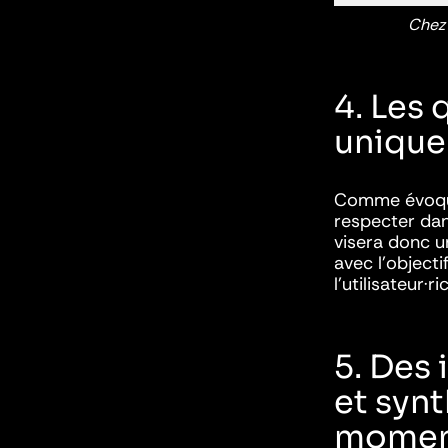
Chez 
4. Les
uniqu
Comme évoqué 
respecter dan
visera donc 
avec l’objecti
l’utilisateur·ri
5. Des
et syn
mome