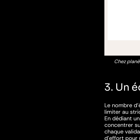
Chez planèt
3. Un é
Le nombre d’é
limiter au stri
En dédiant un 
concentrer sur
chaque valida
d’effort pour