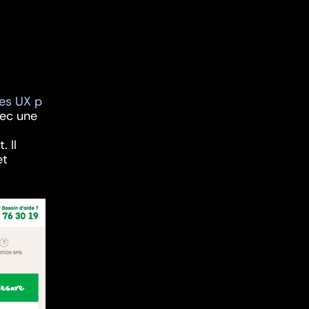
es UX p
vec une
. Il
et