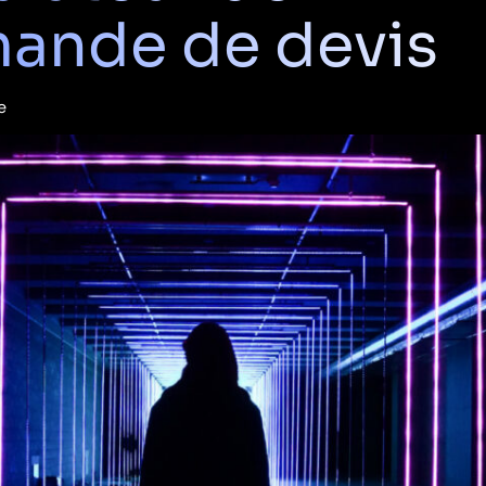
ande de devis
Création
graphique
UX
Design
e