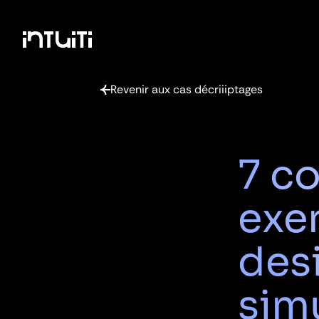
Passer
Revenir aux cas décriiiptages
au
contenu
7 co
exe
des
sim