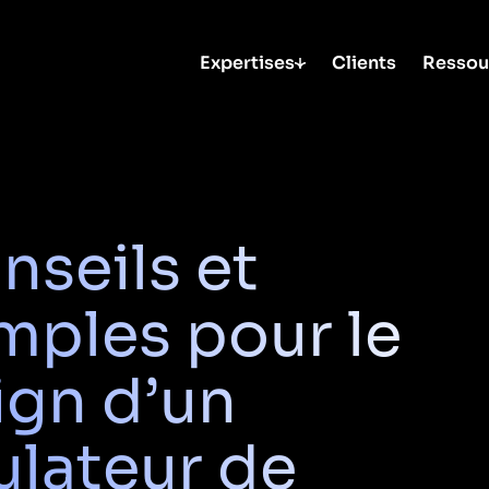
Expertises
Clients
Ressou
Baromètre
Nos décriiiptages
L’impact de la 
Nos podcasts –
client sur le bus
Scrolliiing
Développer
Télécharger le s
Nos podcasts –
Stratégie
votre
Flashback
digitale
connaissance
Nos évènements
SEO I
client
nseils et
GEO
Engager et
SEA
fidéliser
Data
Générer des
mples pour le
Marketing
leads
Social
Maximiser
ads
votre
ign d’un
Social
conversion
Media
ulateur de
Content
Marketing