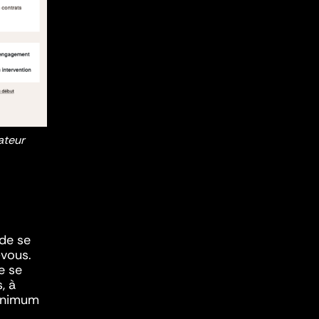
ateur
 de se
-vous.
e se
, à
minimum