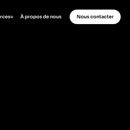
rces
À propos de nous
Nous contacter
SEO / GEO
connaissance
GEO – L’optimisation SEO
iness
pour l’IA
upport
8 min de lecture