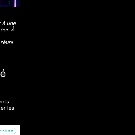
r à une
eur. À
réuni
.
ré
ents
ter les